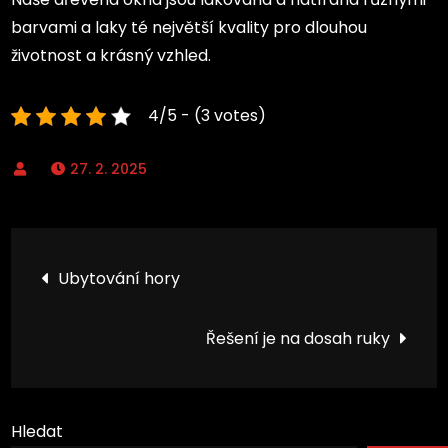
barvami a laky té největší kvality pro dlouhou
životnost a krásný vzhled.
4/5 - (3 votes)
27. 2. 2025
Navigace
Ubytování hory
pro
Řešení je na dosah ruky
příspěvek
Hledat