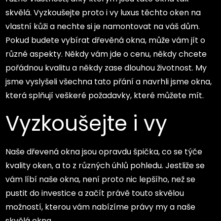
skvělá. Vyzkoušejte proto i vy luxus těchto oken na
vlastní kůži a nechte si je namontovat na váš dům.
Pokud budete vybírat
dřevěná okna
, může vám jít o
různé aspekty. Někdy vám jde o cenu, někdy chcete
pořádnou kvalitu a někdy zase dlouhou životnost. My
jsme vyslyšeli všechna tato přání a navrhli jsme okna,
která splňují veškeré požadavky, které můžete mít.
Vyzkoušejte i vy
Naše dřevená okna jsou opravdu špička, co se týče
kvality oken, a to z různých úhlů pohledu. Jestliže se
vám líbí naše okna, není proto nic lepšího, než se
pustit do investice a začít právě touto skvělou
možností, kterou vám nabízíme právy my a naše
skvělá okna.