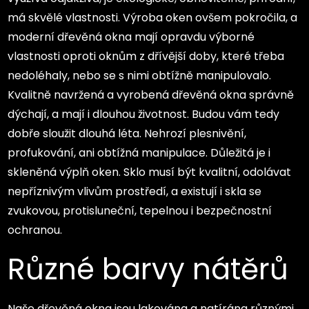
má skvělé vlastnosti. Výroba oken ovšem pokročila, a
moderní dřevěná okna mají opravdu výborné
vlastnosti oproti oknům z dřívější doby, které třeba
nedoléhaly, nebo se s nimi obtížně manipulovalo.
Kvalitně navržená a vyrobená
dřevěná okna
správně
dýchají, a mají i dlouhou životnost. Budou vám tedy
dobře sloužit dlouhá léta. Nehrozí plesnivění,
profukování, ani obtížná manipulace. Důležitá je i
skleněná výplň oken. Sklo musí být kvalitní, odolávat
nepříznivým vlivům prostředí, a existují i skla se
zvukovou, protisluneční, tepelnou i bezpečnostní
ochranou.
Různé barvy nátěrů
Naše dřevěná okna jsou lakována a natírána různými