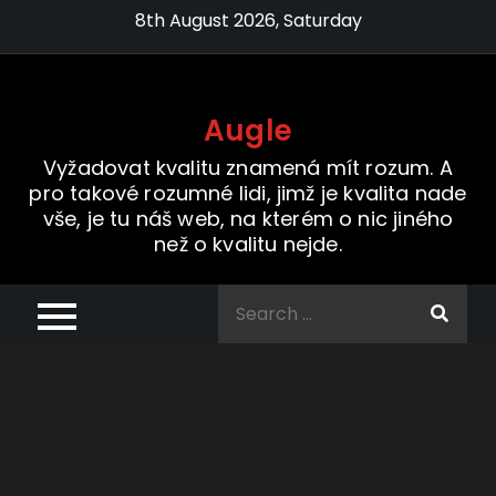
Skip
8th August 2026, Saturday
to
content
Augle
Vyžadovat kvalitu znamená mít rozum. A
pro takové rozumné lidi, jimž je kvalita nade
vše, je tu náš web, na kterém o nic jiného
než o kvalitu nejde.
Search
for: