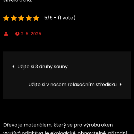
5/5 - (1 vote)
2. 5. 2025
Navigace
Užijte si 3 druhy sauny
pro
Užijte si v našem relaxačním středisku
příspěvek
Dřevo je materiálem, který se pro výrobu oken
využívá odjakživa, je ekologické, obnovitelné, přírodní,