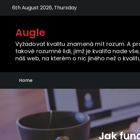
Skip
6th August 2026, Thursday
to
content
Augle
Vyžadovat kvalitu znamená mít rozum. A pr
takové rozumné lidi, jimž je kvalita nade vše,
náš web, na kterém o nic jiného než o kvalitu
Home
Jak fung