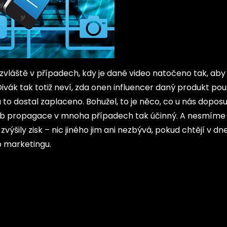
vláště v případech, kdy je dané video natočeno tak, aby
Divák tak totiž neví, zda onen influencer daný produkt pou
 to dostal zaplaceno. Bohužel, to je něco, co u nás dopos
ůsob propagace v mnoha případech tak účinný. A nesmíme
zvýšily zisk – nic jiného jim ani nezbývá, pokud chtějí v d
b marketingu.