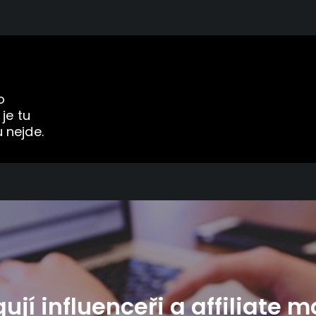
o
 je tu
 nejde.
ují influenceři a affiliate 