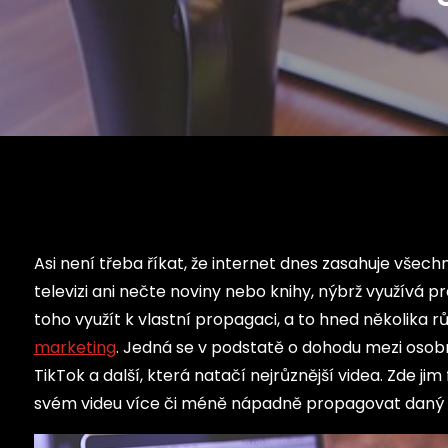
Asi není třeba říkat, že internet dnes zasahuje všech
televizi ani nečte noviny nebo knihy, nýbrž využívá p
toho využít k vlastní propagaci, a to hned několika 
marketing
. Jedná se v podstatě o dohodu mezi osobn
TikTok a další, která natačí nejrůznější videa. Zde j
svém videu více či méně nápadně propagovat daný v