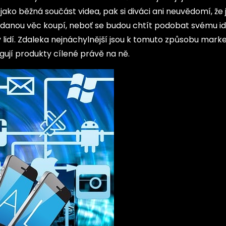
ako běžná součást videa, pak si diváci ani neuvědomí, že 
danou věc koupí, neboť se budou chtít podobat svému id
y lidí. Zdaleka nejnáchylnější jsou k tomuto způsobu mark
agují produkty cílené právě na ně.