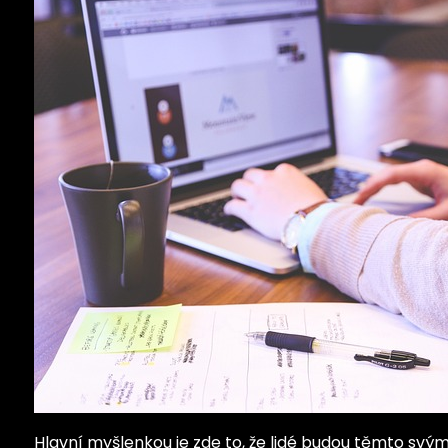
Hlavní myšlenkou je zde to, že lidé budou těmto svým