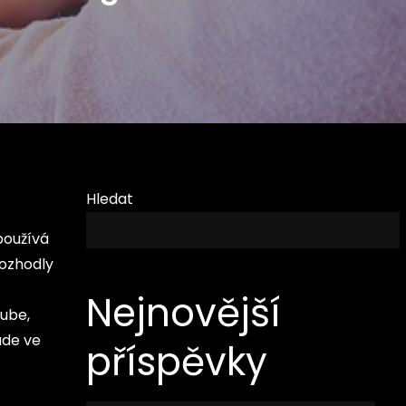
Hledat
používá
rozhodly
Nejnovější
Tube,
ude ve
příspěvky