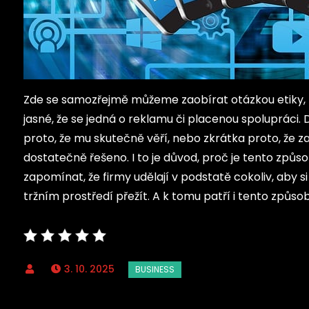
Zde se samozřejmě můžeme zaobírat otázkou etiky, z
jasné, že se jedná o reklamu či placenou spolupráci. 
proto, že mu skutečně věří, nebo zkrátka proto, že za
dostatečně řešeno.
I to je důvod, proč je tento zp
zapomínat, že firmy udělají v podstatě cokoliv, aby si 
tržním prostředí přežít. A k tomu patří i tento způso
3. 10. 2025