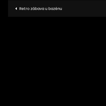
Navigace
Retro zábava u bazénu
pro
příspěvek