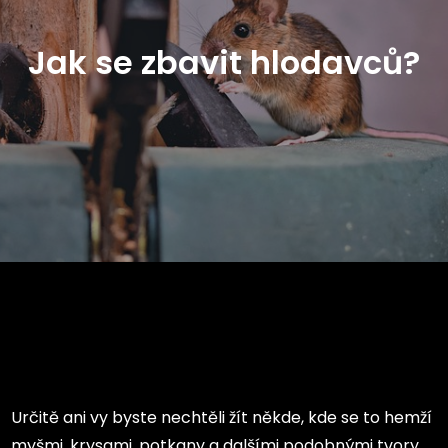
Jak se zbavit hlodavců?
Určitě ani vy byste nechtěli žít někde, kde se to hemží
myšmi, krysami, potkany a dalšími podobnými tvory.