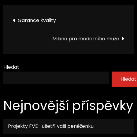
Navigace
Garance kvality
pro
Mikina pro moderního muže
příspěvek
Hledat
Hledat
Nejnovější příspěvky
Projekty FVE- ušetří vaši peněženku