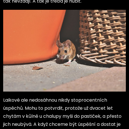
tak nevzdají. A tak je třeba je hubit.
Laikové ale nedosáhnou nikdy stoprocentních
úspěchů. Mohu to potvrdit, protože už dvacet let
chytám v kůlně u chalupy myši do pastiček, a přesto
jich neubývá. A když chceme být úspěšní a dostat je