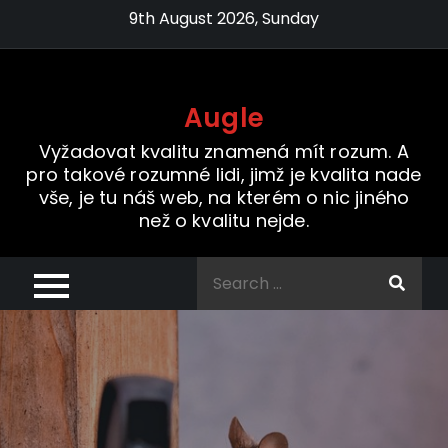
Skip
9th August 2026, Sunday
to
content
Augle
Vyžadovat kvalitu znamená mít rozum. A
pro takové rozumné lidi, jimž je kvalita nade
vše, je tu náš web, na kterém o nic jiného
než o kvalitu nejde.
Search
for: