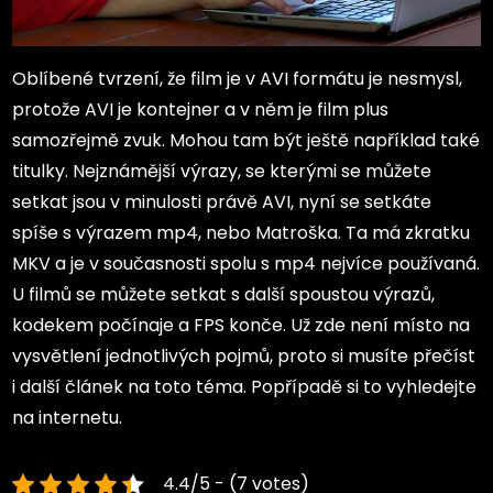
Oblíbené tvrzení, že film je v AVI formátu je nesmysl,
protože AVI je kontejner a v něm je film plus
samozřejmě zvuk. Mohou tam být ještě například také
titulky. Nejznámější výrazy, se kterými se můžete
setkat jsou v minulosti právě AVI, nyní se setkáte
spíše s výrazem mp4, nebo Matroška. Ta má zkratku
MKV a je v současnosti spolu s mp4 nejvíce používaná.
U filmů se můžete setkat s další spoustou výrazů,
kodekem počínaje a FPS konče. Už zde není místo na
vysvětlení jednotlivých pojmů, proto si musíte přečíst
i další článek na toto téma. Popřípadě si to vyhledejte
na internetu.
4.4/5 - (7 votes)