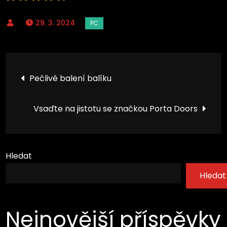
29. 3. 2024
Navigace
Pečlivé balení balíku
pro
Vsaďte na jistotu se značkou Porta Doors
příspěvek
Hledat
Hledat
Nejnovější příspěvky