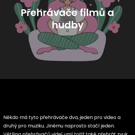
Přehrávače filmů a
hudby
Někdo má tyto přehrávače dva, jeden pro video a
druhý pro muziku. Jinému naprosto stačí jeden.
Většina přehrávačů videí umí totiž také přehrát zvuk.