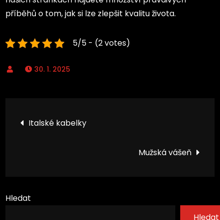
příběhů o tom, jak si lze zlepšit kvalitu života.
5/5 - (2 votes)
30. 1. 2025
Navigace
Italské kabelky
pro
Mužská vášeň
příspěvek
Hledat
Hledat