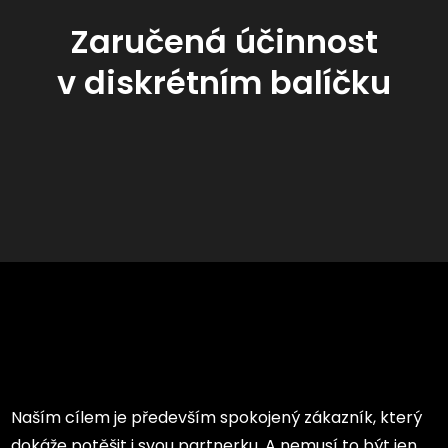
Zaručená účinnost
v diskrétním balíčku
Naším cílem je především spokojený zákazník, který
dokáže potěšit i svou partnerku. A nemusí to být jen