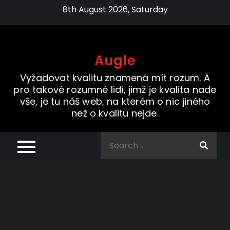
Skip
8th August 2026, Saturday
to
content
Augle
Vyžadovat kvalitu znamená mít rozum. A
pro takové rozumné lidi, jimž je kvalita nade
vše, je tu náš web, na kterém o nic jiného
než o kvalitu nejde.
Search
for: