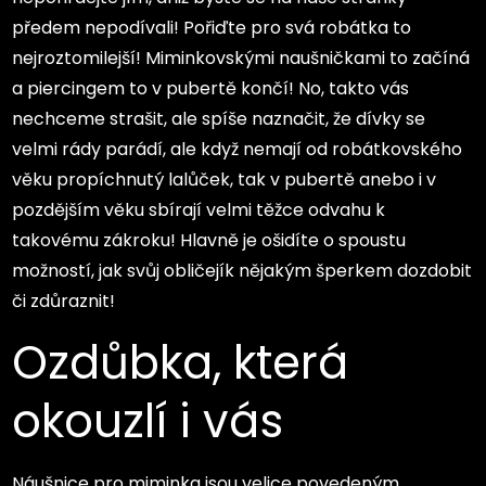
předem nepodívali! Pořiďte pro svá robátka to
nejroztomilejší! Miminkovskými naušničkami to začíná
a piercingem to v pubertě končí! No, takto vás
nechceme strašit, ale spíše naznačit, že dívky se
velmi rády parádí, ale když nemají od robátkovského
věku propíchnutý lalůček, tak v pubertě anebo i v
pozdějším věku sbírají velmi těžce odvahu k
takovému zákroku! Hlavně je ošidíte o spoustu
možností, jak svůj obličejík nějakým šperkem dozdobit
či zdůraznit!
Ozdůbka, která
okouzlí i vás
Náušnice pro miminka
jsou velice povedeným