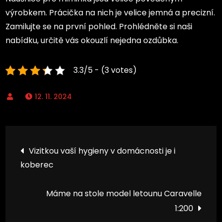
výrobkem. Prácička na nich je velice jemná a precizní.
Zamilujte se na první pohled. Prohlédněte si naši
nabídku, určitě vás okouzlí nejedna ozdůbka.
3.3/5 - (3 votes)
12. 11. 2024
Navigace
Vizitkou vaší hygieny v domácnosti je i
koberec
pro
příspěvek
Máme na stole model letounu Caravelle
1:200