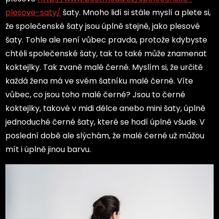
plesove-saty/
šaty. Mnoho lidí si stále myslí a plete si,
že společenské šaty jsou úplně stejné, jako plesové
šaty. Tohle ale není vůbec pravda, protože kdybyste
chtěli společenské šaty, tak to také může znamenat
koktejlky. Tak zvaně malé černé. Myslím si, že určitě
každá žena má ve svém šatníku malé černé. Víte
vůbec, co jsou toho malé černé? Jsou to černé
koktejlky, takové v midi délce anebo mini šaty, úplně
jednoduché černé šaty, které se hodí úplně všude. V
poslední době ale slýchám, že malé černé už můžou
mít i úplně jinou barvu.