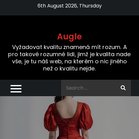
Skip
6th August 2026, Thursday
to
content
Augle
Vyžadovat kvalitu znamená mít rozum. A
pro takové rozumné lidi, jimž je kvalita nade
vše, je tu náš web, na kterém o nic jiného
než o kvalitu nejde.
Search
for: