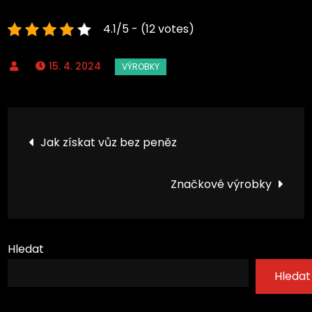
4.1/5 - (12 votes)
15. 4. 2024
Navigace
Jak získat vůz bez peněz
pro
Značkové výrobky
příspěvek
Hledat
Hledat