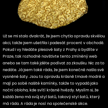
Už se mi stalo dvakrát, že jsem chytla opravdu skvělou
akci, takže jsem ušetřila i padesát procent v obchodě.
Pokud i vy hledáte plesové šaty z Prahy a bydlíte v
Praze, tak rozhodně navštivte tento zmíněný web
anebo se tam také jděte podívat za zkoušku. Nic za to
nedáte. Já jsem také ráda, že jsem konečně našla své
vysněné šaty. Jsou to opravdu krásně tmavě modré a
mají po sobě našité kamínky, takže to vypadá jako
noční obloha, kde svítí krásně hvězdy. Myslím si, že
každá žena má svůj styl šatů, takový styl šatů, který
má ráda. A ráda je nosí na společenské akce.