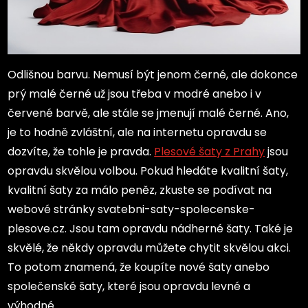
Odlišnou barvu. Nemusí být jenom černé, ale dokonce
prý malé černé už jsou třeba v modré anebo i v
červené barvě, ale stále se jmenují malé černé. Ano,
je to hodně zvláštní, ale na internetu opravdu se
dozvíte, že tohle je pravda.
Plesové šaty z Prahy
jsou
opravdu skvělou volbou. Pokud hledáte kvalitní šaty,
kvalitní šaty za málo peněz, zkuste se podívat na
webové stránky svatebni-saty-spolecenske-
plesove.cz. Jsou tam opravdu nádherné šaty. Také je
skvělé, že někdy opravdu můžete chytit skvělou akci.
To potom znamená, že koupíte nové šaty anebo
společenské šaty, které jsou opravdu levné a
výhodné.