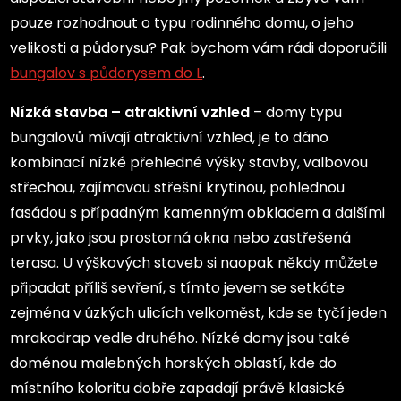
pouze rozhodnout o typu rodinného domu, o jeho
velikosti a půdorysu? Pak bychom vám rádi doporučili
bungalov s půdorysem do L
.
Nízká stavba – atraktivní vzhled
– domy typu
bungalovů mívají atraktivní vzhled, je to dáno
kombinací nízké přehledné výšky stavby, valbovou
střechou, zajímavou střešní krytinou, pohlednou
fasádou s případným kamenným obkladem a dalšími
prvky, jako jsou prostorná okna nebo zastřešená
terasa. U výškových staveb si naopak někdy můžete
připadat příliš sevření, s tímto jevem se setkáte
zejména v úzkých ulicích velkoměst, kde se tyčí jeden
mrakodrap vedle druhého. Nízké domy jsou také
doménou malebných horských oblastí, kde do
místního koloritu dobře zapadají právě klasické