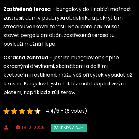
Zastřešená terasa
– bungalovy do L nabízí možnost
zastřešit dům v půdorysu obdélníka a pokrýt tím
střechou venkovní terasu. Nebudete pak muset
stavět pergolu ani altán, zastřešená terasa tu
poslouží možná i lépe.
Okrasná zahrada
– jestliže bungalov obklopíte
okrasnými dřevinami, skalničkami a dalšími
kvetoucími rostlinami, může váš příbytek vypadat až
luxusně. Bungalov byste taktéž mohli doplnit živým
plotem, například z tújí zerav.
4.4/5 - (8 votes)
14. 2. 2025