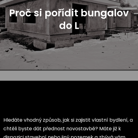
Proč si pořídit bungalov
do L
Hledáte vhodný způsob, jak si zajistit vlastní bydlení, a
chtěli byste dát přednost novostavbě? Máte již k
dispozici stavební nebo jiný pozemek a zbývá vám