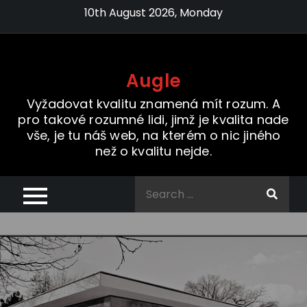
Skip
10th August 2026, Monday
to
content
Augle
Vyžadovat kvalitu znamená mít rozum. A
pro takové rozumné lidi, jimž je kvalita nade
vše, je tu náš web, na kterém o nic jiného
než o kvalitu nejde.
Search
for: