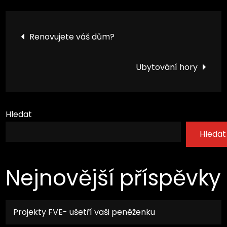
Navigace
Renovujete váš dům?
pro
Ubytování hory
příspěvek
Hledat
Hledat
Nejnovější příspěvky
Projekty FVE- ušetří vaši peněženku