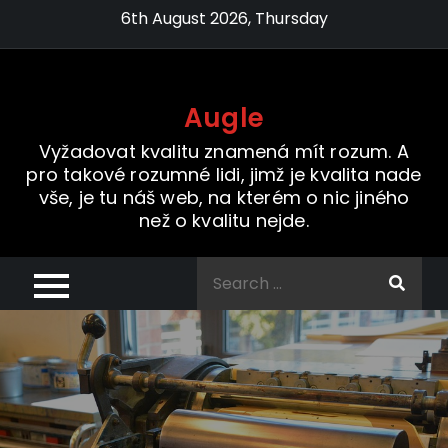
Skip
6th August 2026, Thursday
to
content
Augle
Vyžadovat kvalitu znamená mít rozum. A
pro takové rozumné lidi, jimž je kvalita nade
vše, je tu náš web, na kterém o nic jiného
než o kvalitu nejde.
Search
for: