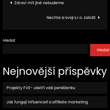
Navigace
Zdraví mít jiné nebudeme
pro
Nechte si svoji s.r.o. založit
příspěvek
Hledat
Hledat
Nejnovější příspěvky
Projekty FVE- ušetří vaši peněženku
Jak fungují influenceři a affiliate marketing