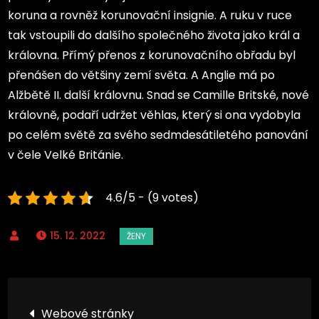
koruna a rovněž korunovační insignie. A ruku v ruce
tak vstoupili do dalšího společného života jako král a
královna. Přímý přenos z korunovačního obřadu byl
přenášen do většiny zemí světa. A Anglie má po
Alžbětě II. další královnu. Snad se Camille Britské, nové
královně, podaří udržet věhlas, který si ona vydobyla
po celém světě za svého sedmdesátiletého panování
v čele Velké Británie.
4.6/5 - (9 votes)
15. 12. 2022
Navigace
Webové stránky