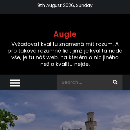
Skip
9th August 2026, Sunday
to
content
Augle
Vyžadovat kvalitu znamená mít rozum. A
pro takové rozumné lidi, jimž je kvalita nade
vše, je tu náš web, na kterém o nic jiného
než o kvalitu nejde.
Search
for: