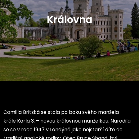
Královna
Camilla Britská se stala po boku svého manžela –
krále Karla 3. – novou královnou manželkou. Narodila
se se v roce 1947 v Londýně jako nejstarší dítě do
tradiční anglické rodiny. Otec Bruce Shand byl