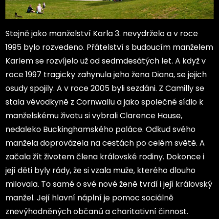
Stejně jako manželství Karla 3. nevydrželo a v roce
1995 bylo rozvedeno. Přátelství s budoucím manželem
Karlem se rozvíjelo už od sedmdesátých let. A když v
roce 1997 tragicky zahynula jeho žena Diana, se jejich
osudy spojily. A v roce 2005 byli sezdáni. Z Camilly se
stala vévodkyně z Cornwallu a jako společné sídlo k
manželskému životu si vybrali Clarence House,
nedaleko Buckinghamského paláce. Odkud svého
manžela doprovázela na cestách po celém světě. A
začala žít životem člena královské rodiny. Dokonce i
její děti byly rády, že si vzala muže, kterého dlouho
milovala. To samé o své nové ženě tvrdí i její královský
manžel. Její hlavní náplní je pomoc sociálně
znevýhodněných občanů a charitativní činnost.