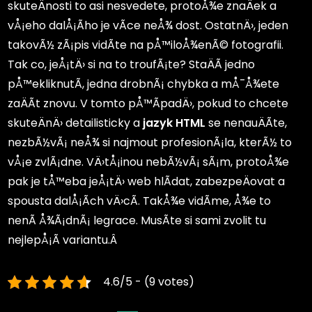
skuteÄnosti to asi nesvedete, protoÅ¾e znaÄek a
vÅ¡eho dalÅ¡Ã­ho je vÃ­ce neÅ¾ dost. OstatnÄ›, jeden
takovÃ½ zÃ¡pis vidÃ­te na pÅ™iloÅ¾enÃ© fotografii.
Tak co, jeÅ¡tÄ› si na to troufÃ¡te? StaÄÃ­ jedno
pÅ™ekliknutÃ­, jedna drobnÃ¡ chybka a mÅ¯Å¾ete
zaÄÃ­t znovu. V tomto pÅ™Ã­padÄ›, pokud to chcete
skuteÄnÄ› detailisticky a
jazyk HTML
se nenauÄÃ­te,
nezbÃ½vÃ¡ neÅ¾ si najmout profesionÃ¡la, kterÃ½ to
vÅ¡e zvlÃ¡dne. VÄ›tÅ¡inou nebÃ½vÃ¡ sÃ¡m, protoÅ¾e
pak je tÅ™eba jeÅ¡tÄ› web hlÃ­dat, zabezpeÄovat a
spousta dalÅ¡Ã­ch vÄ›cÃ­. TakÅ¾e vidÃ­me, Å¾e to
nenÃ­ Å¾Ã¡dnÃ¡ legrace. MusÃ­te si sami zvolit tu
nejlepÅ¡Ã­ variantu.Â
4.6/5 - (9 votes)