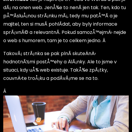
dÃ¡ na onen web. JenÅ¾e to nenÃ­ jen tak. Ten, kdo tu
pÅ™Ã­sluÅ¡nou strÃ¡nku mÃ¡, tedy mu patÅ™Ã­ a je
majitel, ten si musÃ­ pohlÃ­dat, aby byly informace
sprÃ¡vnÃ© a relevantnÃ­. Pokud samozÅ™ejmÄ› nejde
o web s humorem, tam je to celkem jedno. Â
TakovÃ¡ strÃ¡nka se pak plnÃ­ skuteÄnÄ›
hodnotnÃ½mi postÅ™ehy a ÄlÃ¡nky. Ale to jsme v
situaci, kdy uÅ¾ web existuje. TakÅ¾e zpÃ¡tky,
couvnÄ›te troÅ¡ku a podÃ­vÃ¡me se na to.
Â