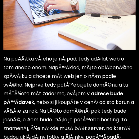
Na poÄÃ¡tku vÅ¡eho je nÃ¡pad, tedy udÄ›lat web o
tom anebo onom. NapÅ™Ã­klad, mÃ¡te oblÃ­benÃ©ho
zpÄ›vÃ¡ku a chcete mÃ­t web jen o nÄ›m podle
svÃ©ho. Nejprve tedy potÅ™ebujete domÃ©nu a tu
mÅ¯Å¾ete mÃ­t zadarmo, ovÅ¡em v
adrese bude
pÅ™Ã­davek
, nebo si ji koupÃ­te v cenÄ› od sto korun a
vÃ½Å¡e za rok. Na tÃ©to domÃ©nÄ› pak tedy bude
jasnÃ©, o Äem bude. DÃ¡le je potÅ™eba hosting. To
znamenÃ¡, Å¾e nÄ›kde musÃ­ bÃ½t server, na kterÃ½
budou uklÃ¡dÃ¡ny fotky a ÄlÃ¡nky, popÅ™Ã­padÄ›