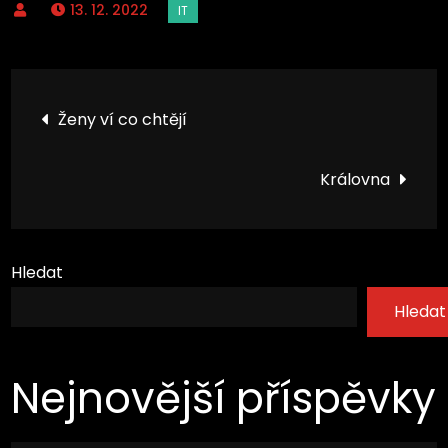
13. 12. 2022
Navigace
Ženy ví co chtějí
pro
Královna
příspěvek
Hledat
Hledat
Nejnovější příspěvky