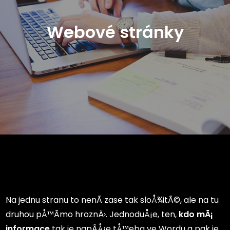
Webové stránky
Na jednu stranu to nenÃ­ zase tak sloÅ¾itÃ©, ale na tu
druhou pÅ™Ã­mo hroznÄ›. JednoduÅ¡e, ten,
kdo mÃ¡
informace
tak je napÃ­Å¡e tÅ™eba ve Wordu a pak je