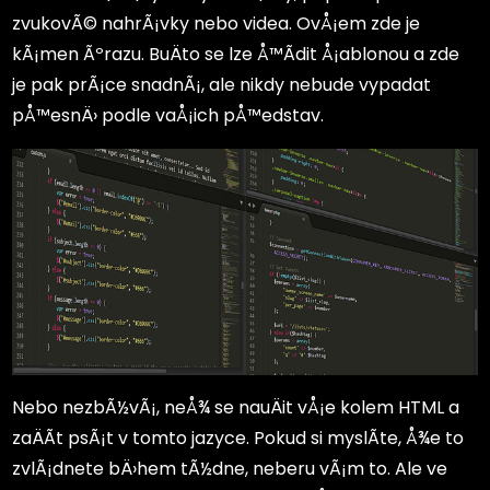
zvukovÃ© nahrÃ¡vky nebo videa. OvÅ¡em zde je
kÃ¡men Ãºrazu. BuÄto se lze Å™Ã­dit Å¡ablonou a zde
je pak prÃ¡ce snadnÃ¡, ale nikdy nebude vypadat
pÅ™esnÄ› podle vaÅ¡ich pÅ™edstav.
Nebo nezbÃ½vÃ¡, neÅ¾ se nauÄit vÅ¡e kolem HTML a
zaÄÃ­t psÃ¡t v tomto jazyce. Pokud si myslÃ­te, Å¾e to
zvlÃ¡dnete bÄ›hem tÃ½dne, neberu vÃ¡m to. Ale ve