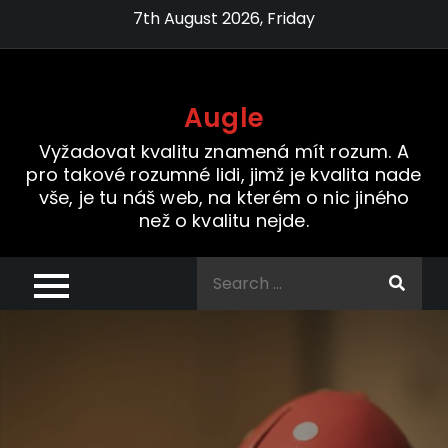
Skip
7th August 2026, Friday
to
content
Augle
Vyžadovat kvalitu znamená mít rozum. A
pro takové rozumné lidi, jimž je kvalita nade
vše, je tu náš web, na kterém o nic jiného
než o kvalitu nejde.
Search
for: