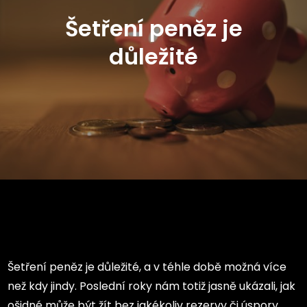
Šetření peněz je
důležité
Šetření peněz je důležité, a v téhle době možná více
než kdy jindy. Poslední roky nám totiž jasně ukázali, jak
ošidné může být žít bez jakékoliv rezervy či úspory.