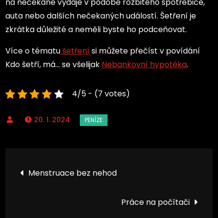
na nečekané výdaje v podobě rozbitého spotřebiče,
auta nebo dalších nečekaných událostí. Šetření je
zkrátka důležité a neměli byste ho podceňovat.
Více o tématu
šetření
si můžete přečíst v povídání
Kdo šetří, má… se všelijak
Nebankovní hypotéka
.
4/5 - (7 votes)
20. 1. 2024
Navigace
Menstruace bez nehod
pro
Práce na počítači