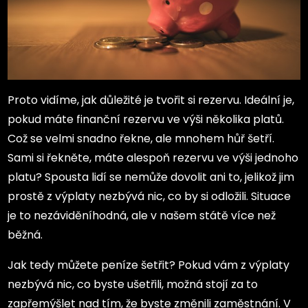
Proto vidíme, jak důležité je tvořit si rezervu. Ideální je,
pokud máte finanční rezervu ve výši několika platů.
Což se velmi snadno řekne, ale mnohem hůř šetří.
Sami si řekněte, máte alespoň rezervu ve výši jednoho
platu? Spousta lidí se nemůže dovolit ani to, jelikož jim
prostě z výplaty nezbývá nic, co by si odložili. Situace
je to nezáviděníhodná, ale v našem státě více než
běžná.
Jak tedy můžete peníze šetřit? Pokud vám z výplaty
nezbývá nic, co byste ušetřili, možná stojí za to
zapřemýšlet nad tím, že byste změnili zaměstnání. V