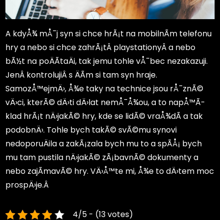
A kdyÅ¾ mÅ¯j syn si chce hrÃ¡t na mobilnÃ­m telefonu
hry a nebo si chce zahrÃ¡tÂ playstationyÂ a nebo
bÃ½t na poÄÃ­taÄi, tak jemu tohle vÅ¯bec nezakazuji.
JenÂ kontrolujiÂ s ÄÃ­m si tam syn hraje.
SamozÅ™ejmÄ›, Å¾e taky na technice jsou rÅ¯znÃ©
vÄ›ci, kterÃ© dÄ›ti dÄ›lat nemÅ¯Å¾ou, a to napÅ™Ã­
klad hrÃ¡t nÄ›jakÃ© hry, kde se lidÃ© vraÅ¾dÃ­ a tak
podobnÄ›. Tohle bych takÃ© svÃ©mu synovi
nedoporuÄila a zakÃ¡zala bych mu to a spÃ­Å¡ bych
mu tam pustila nÄ›jakÃ© zÃ¡bavnÃ© dokumenty a
nebo zajÃ­mavÃ© hry. VÄ›Å™te mi, Å¾e to dÄ›tem moc
prospÄ›je.Â
4/5 - (13 votes)