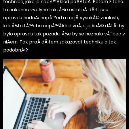
technice, jako je napÅ™Ã­klad poÄÃ­taÄ. Potom z toho
to nakonec vyplyne tak, Å¾e ostatnÃ­ dÄ›ti jsou
opravdu hodnÄ› napÅ™ed a majÃ­ vysokÃ© znalosti,
kdeÅ¾to tÅ™eba napÅ™Ã­klad vaÅ¡e jedinÃ© dÃ­tÄ› by
bylo opravdu tak pozadu, Å¾e by se neznalo vÅ¯bec v
niÄem. Tak proÄ dÄ›tem zakazovat techniku a tak
podobnÄ›?