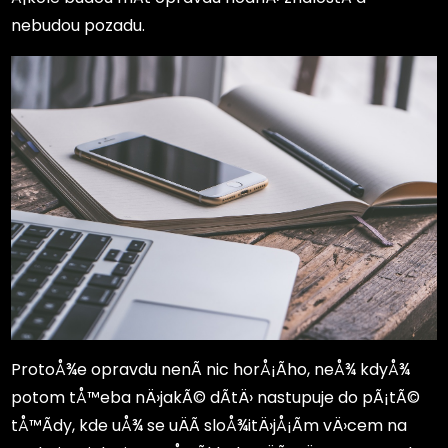
nebudou pozadu.
ProtoÅ¾e opravdu nenÃ­ nic horÅ¡Ã­ho, neÅ¾ kdyÅ¾
potom tÅ™eba nÄ›jakÃ© dÃ­tÄ› nastupuje do pÃ¡tÃ©
tÅ™Ã­dy, kde uÅ¾ se uÄÃ­ sloÅ¾itÄ›jÅ¡Ã­m vÄ›cem na