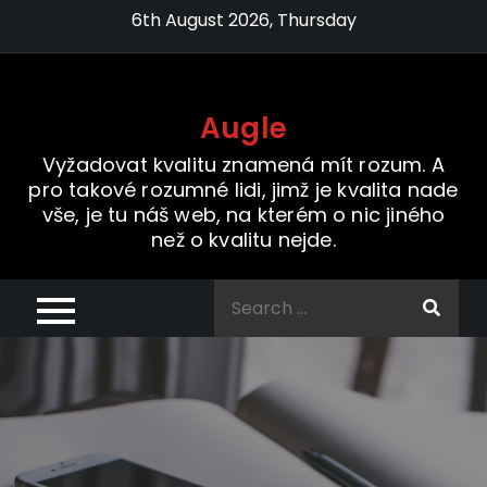
Skip
6th August 2026, Thursday
to
content
Augle
Vyžadovat kvalitu znamená mít rozum. A
pro takové rozumné lidi, jimž je kvalita nade
vše, je tu náš web, na kterém o nic jiného
než o kvalitu nejde.
Search
for: