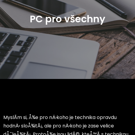
PC pro všechny
MyslÃ­m si, Å¾e pro nÄ›koho je technika opravdu
hodnÄ› sloÅ¾itÃ¡, ale pro nÄ›koho je zase velice
dÅ¯leÅ¾itÃ¡. ProtoÅ¾e jsou lidÃ©, kteÅ™Ã­ s technikou