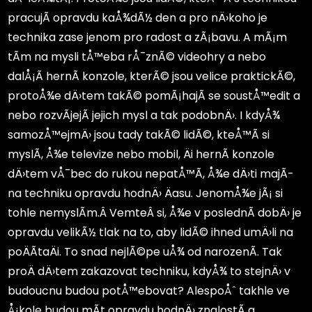
pracujÃ­ opravdu kaÅ¾dÃ½ den a pro nÄ›koho je
technika zase jenom pro radost a zÃ¡bavu. A mÃ¡m
tÃ­m na mysli tÅ™eba rÅ¯znÃ© videohry a nebo
dalÅ¡Ã­ hernÃ­ konzole, kterÃ© jsou velice praktickÃ©,
protoÅ¾e dÄ›tem takÃ© pomÃ¡hajÃ­ se soustÅ™edit a
nebo rozvÃ­jejÃ­ jejich mysl a tak podobnÄ›. I kdyÅ¾
samozÅ™ejmÄ› jsou tady takÃ© lidÃ©, kteÅ™Ã­ si
myslÃ­, Å¾e televize nebo mobil, Äi hernÃ­ konzole
dÄ›tem vÅ¯bec do rukou nepatÅ™Ã­, Å¾e dÄ›ti majÃ­
na techniku opravdu hodnÄ› Äasu. JenomÅ¾e jÃ¡ si
tohle nemyslÃ­m.Â VemteÂ si, Å¾e v poslednÃ­ dobÄ› je
opravdu velikÃ½ tlak na to, aby lidÃ© ihned umÄ›li na
poÄÃ­taÄi. To snad nejlÃ©pe uÅ¾ od narozenÃ­. Tak
proÄ dÄ›tem zakazovat techniku, kdyÅ¾ to stejnÄ› v
budoucnu budou potÅ™ebovat? AlespoÅˆ takhle ve
Å¡kole budou mÃ­t opravdu hodnÄ› znalostÃ­ a