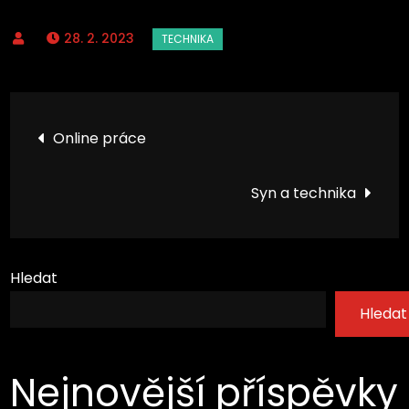
28. 2. 2023
Navigace
Online práce
pro
Syn a technika
příspěvek
Hledat
Hledat
Nejnovější příspěvky